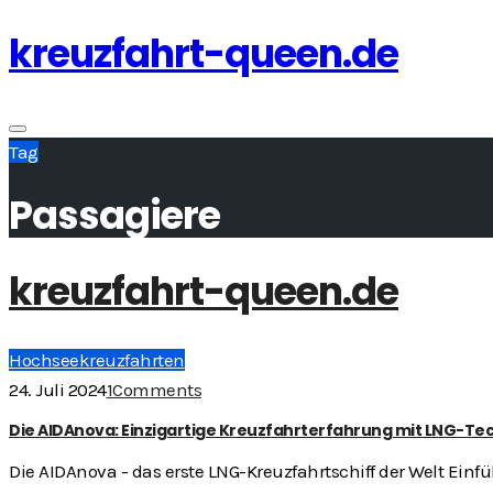
kreuzfahrt-queen.de
Skip
to
content
Toggle
Tag
navigation
Passagiere
kreuzfahrt-queen.de
Hochseekreuzfahrten
24. Juli 2024
1
Comments
Die AIDAnova: Einzigartige Kreuzfahrterfahrung mit LNG-Te
Die AIDAnova - das erste LNG-Kreuzfahrtschiff der Welt Ein