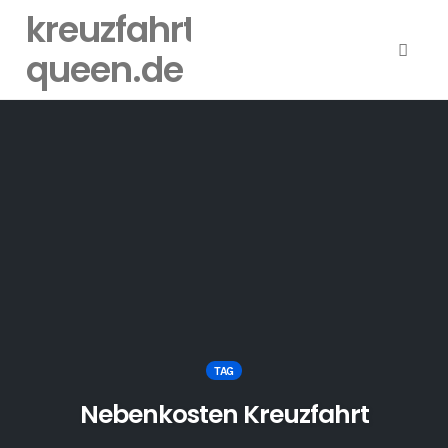
kreuzfahrt-
queen.de
Toggl
naviga
Skip
to
content
TAG
Nebenkosten Kreuzfahrt