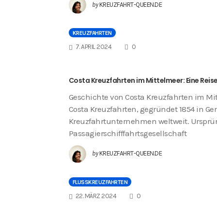
by
KREUZFAHRT-QUEEN.DE
KREUZFAHRTEN
COMMENTS
7. APRIL 2024
0
Costa Kreuzfahrten im Mittelmeer: Eine Reis
Geschichte von Costa Kreuzfahrten im Mi
Costa Kreuzfahrten, gegründet 1854 in Gen
Kreuzfahrtunternehmen weltweit. Ursprün
Passagierschifffahrtsgesellschaft
by
KREUZFAHRT-QUEEN.DE
FLUSSKREUZFAHRTEN
COMMENTS
22. MÄRZ 2024
0