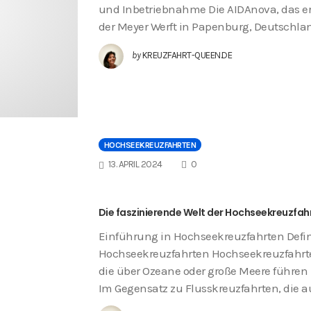
und Inbetriebnahme Die AIDAnova, das ers
der Meyer Werft in Papenburg, Deutschla
by
KREUZFAHRT-QUEEN.DE
HOCHSEEKREUZFAHRTEN
COMMENTS
13. APRIL 2024
0
Die faszinierende Welt der Hochseekreuzfah
Einführung in Hochseekreuzfahrten Defi
Hochseekreuzfahrten Hochseekreuzfahrten
die über Ozeane oder große Meere führen
Im Gegensatz zu Flusskreuzfahrten, die 