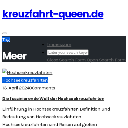
kreuzfahrt-queen.de
Skip
to
content
Toggle
Tag
navigation
Impressum
Meer
Close Search Form
Open Search Form
Hochseekreuzfahrten
13. April 2024
0
Comments
Die faszinierende Welt der Hochseekreuzfahrten
Einführung in Hochseekreuzfahrten Definition und
Bedeutung von Hochseekreuzfahrten
Hochseekreuzfahrten sind Reisen auf großen