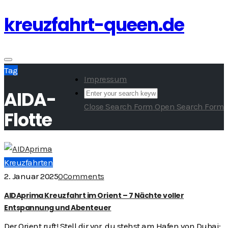
kreuzfahrt-queen.de
Skip
to
content
Toggle
Tag
navigation
Impressum
AIDA-
Close Search Form
Open Search Form
Flotte
Kreuzfahrten
2. Januar 2025
0
Comments
AIDAprima Kreuzfahrt im Orient – 7 Nächte voller
Entspannung und Abenteuer
Der Orient ruft! Stell dir vor, du stehst am Hafen von Dubai: