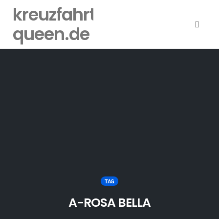
kreuzfahrt-
queen.de
Toggl
naviga
Skip
to
content
TAG
A-ROSA BELLA